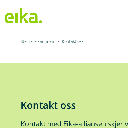
H
o
p
p
i
Sterkere sammen
Kontakt oss
n
n
h
o
d
e
Kontakt oss
t
Kontakt med Eika-alliansen skjer 