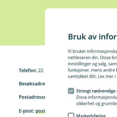
Bruk av info
Vi bruker informasjonskap
nettleseren din. Disse br
innstillinger og valg, 
funksjoner, mens andre b
Telefon:
22 87 81 00
samtykket ditt. Les mer 
Besøksadresse
: Parkveien 61
Strengt nødvendige 
Postadresse
: Postboks 2349 Solli, 0201 Oslo
Disse informasjonska
sikkerhet og grunnle
E-post:
post@eika.no
Markedsføring